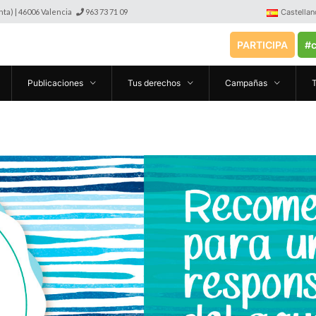
anta) | 46006 Valencia
963 73 71 09
Castellan
PARTICIPA
#c
Publicaciones
Tus derechos
Campañas