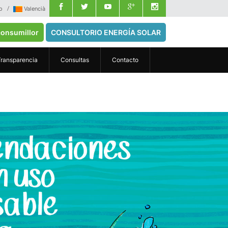
o
Valencià
onsumillor
CONSULTORIO ENERGÍA SOLAR
Transparencia
Consultas
Contacto