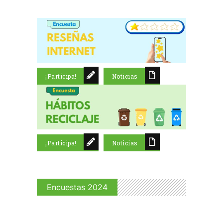
¡Participa!
Noticias
¡Participa!
Noticias
Encuestas 2024