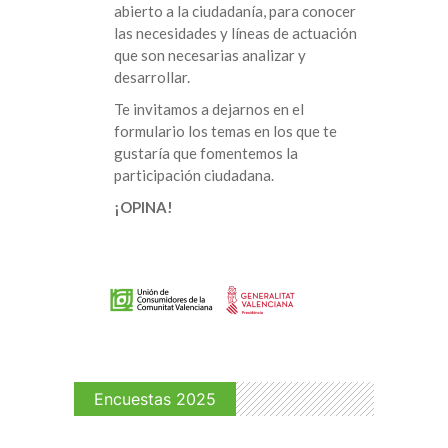
abierto a la ciudadanía, para conocer
las necesidades y líneas de actuación
que son necesarias analizar y
desarrollar.
Te invitamos a dejarnos en el
formulario los temas en los que te
gustaría que fomentemos la
participación ciudadana.
¡OPINA!
Encuestas 2025