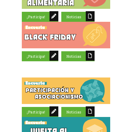
¡Participa!
Noticias
¡Participa!
Noticias
¡Participa!
Noticias