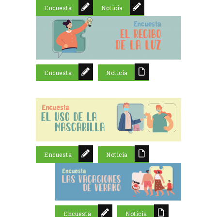
Encuesta
Noticia
Encuesta
Noticia
Encuesta
Noticia
Encuesta
Noticia