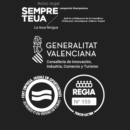
Aviso legal