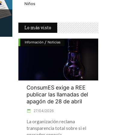
Niños
Lo más visto
/
Información
Noticias
ConsumES exige a REE
publicar las llamadas del
apagón de 28 de abril
27/04/2026
La organización reclama
transparencia total sobre si el
operador conocía