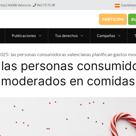
anta) | 46006 Valencia
963 73 71 09
Castellan
PARTICIPA
#c
Publicaciones
Tus derechos
Campañas
25: las personas consumidoras valencianas planifican gastos mod
las personas consumido
s moderados en comidas, 