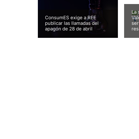
La 
ConsumES exige a REE
Val
publicar las llamadas del
ser
apagón de 28 de abril
res