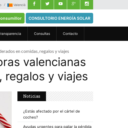
o
Valencià
onsumillor
CONSULTORIO ENERGÍA SOLAR
Transparencia
Consultas
Contacto
erados en comidas, regalos y viajes
ras valencianas
regalos y viajes
Noticias
¿Estás afectado por el cártel de
coches?
Ayudas urgentes para paliar la pérdida