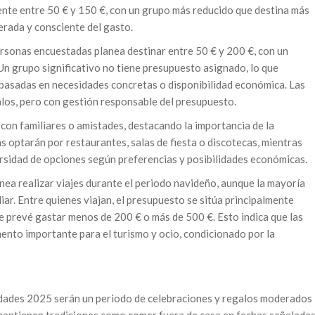
nte entre 50 € y 150 €, con un grupo más reducido que destina más
erada y consciente del gasto.
personas encuestadas planea destinar entre 50 € y 200 €, con un
n grupo significativo no tiene presupuesto asignado, lo que
o basadas en necesidades concretas o disponibilidad económica. Las
los, pero con gestión responsable del presupuesto.
 con familiares o amistades, destacando la importancia de la
s optarán por restaurantes, salas de fiesta o discotecas, mientras
ersidad de opciones según preferencias y posibilidades económicas.
ea realizar viajes durante el periodo navideño, aunque la mayoría
ar. Entre quienes viajan, el presupuesto se sitúa principalmente
e prevé gastar menos de 200 € o más de 500 €. Esto indica que las
nto importante para el turismo y ocio, condicionado por la
idades 2025 serán un periodo de celebraciones y regalos moderados
mantienen tradiciones como comer fuera de casa en fechas señaladas