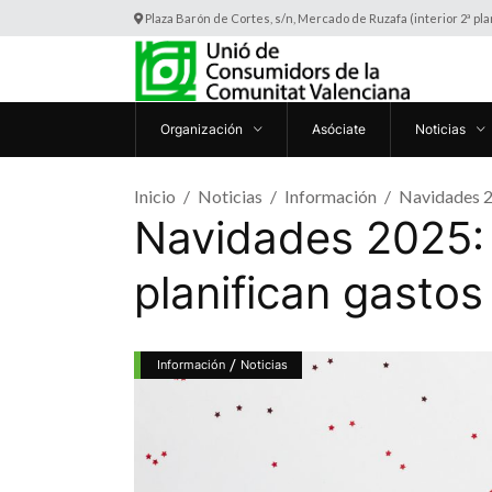
Plaza Barón de Cortes, s/n, Mercado de Ruzafa (interior 2ª pl
Organización
Asóciate
Noticias
Inicio
Noticias
Información
Navidades 20
Navidades 2025: 
planifican gasto
/
Información
Noticias