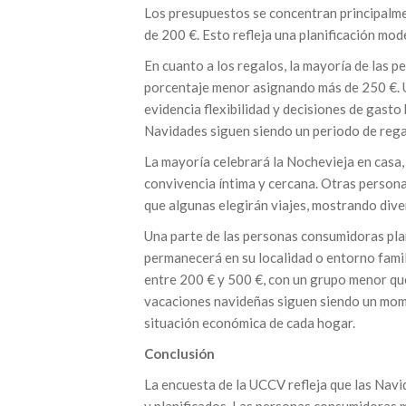
Los presupuestos se concentran principalme
de 200 €. Esto refleja una planificación mod
En cuanto a los regalos, la mayoría de las 
porcentaje menor asignando más de 250 €. U
evidencia flexibilidad y decisiones de gast
Navidades siguen siendo un periodo de rega
La mayoría celebrará la Nochevieja en casa,
convivencia íntima y cercana. Otras persona
que algunas elegirán viajes, mostrando div
Una parte de las personas consumidoras plan
permanecerá en su localidad o entorno famili
entre 200 € y 500 €, con un grupo menor qu
vacaciones navideñas siguen siendo un mome
situación económica de cada hogar.
Conclusión
La encuesta de la UCCV refleja que las Nav
y planificados. Las personas consumidoras 