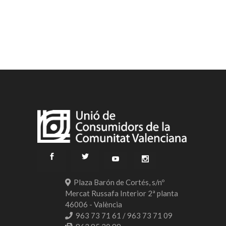
Plaza Barón de Cortés, s/nº
Mercat Russafa Interior 2ª planta
46006 - València
963 73 71 61 / 963 73 71 09