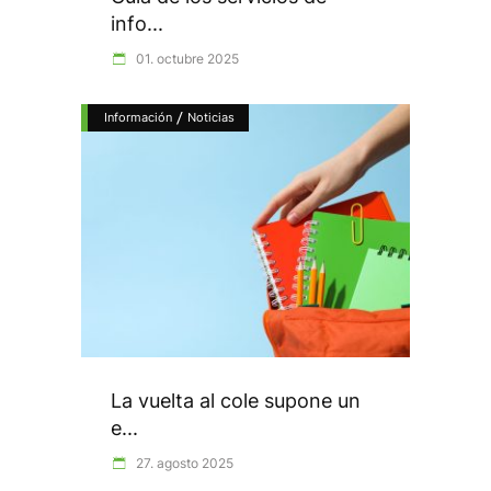
info...
01. octubre 2025
/
Información
Noticias
La vuelta al cole supone un
e...
27. agosto 2025