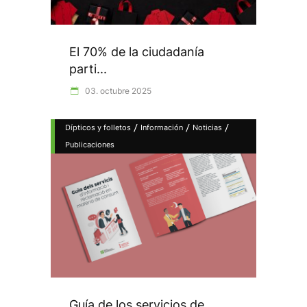
El 70% de la ciudadanía
parti...
03. octubre 2025
/
/
/
Dípticos y folletos
Información
Noticias
Publicaciones
Guía de los servicios de