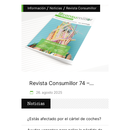
/
/
Información
Noticias
Revista Consumillor
Revista Consumillor 74 –...
26. agosto 2025
Noticias
¿Estás afectado por el cártel de coches?