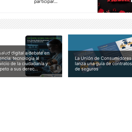
participar...
salud digital a debate en
encia: tecnología al
La Unión de Consumidores
vicio de la ciudadanía y
lanza una guía de contratos
peto a sus derec...
de seguros