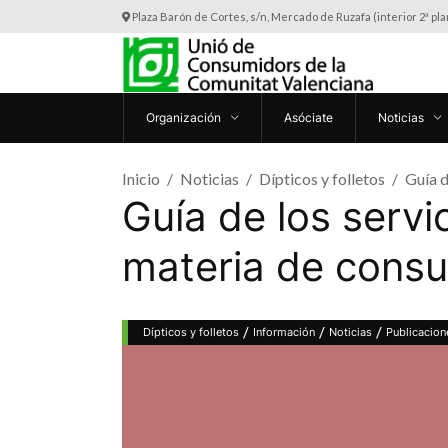
Plaza Barón de Cortes, s/n, Mercado de Ruzafa (interior 2ª pl
Organización
Asóciate
Noticias
Inicio
Noticias
Dípticos y folletos
Guía d
Guía de los servi
materia de cons
/
/
/
Dípticos y folletos
Información
Noticias
Publicacion