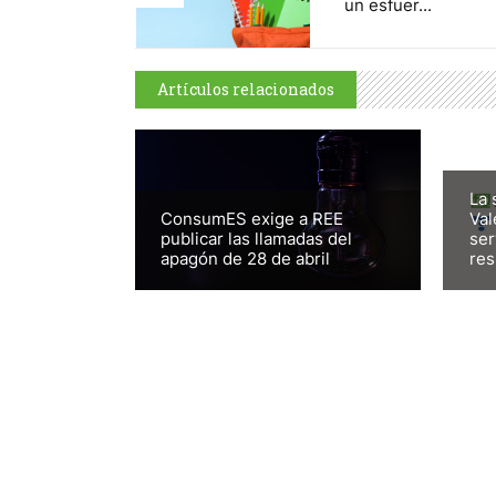
un esfuer...
Artículos relacionados
La 
ConsumES exige a REE
Val
publicar las llamadas del
ser
apagón de 28 de abril
res