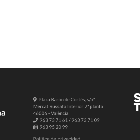
Plaza Barón de Cortés, s/nº
Mercat Russafa Interior 2ª planta
46006 - València
963 73 71 61 / 963 73 71 09
963 95 20 99
Política de privacidad