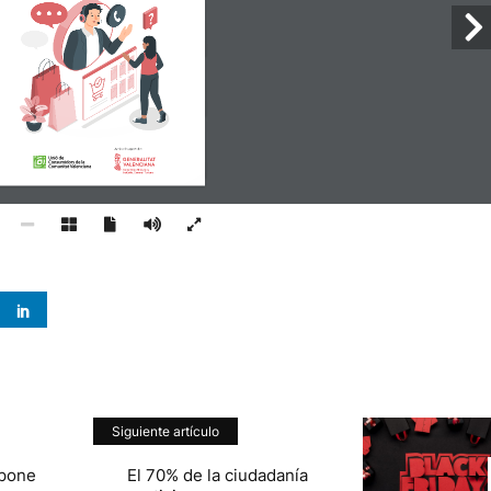
Amb el suport de:
Siguiente artículo
upone
El 70% de la ciudadanía