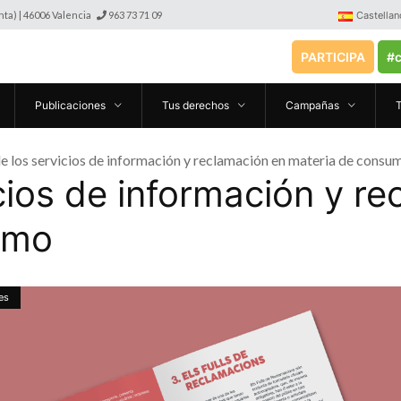
anta) | 46006 Valencia
963 73 71 09
Castellan
PARTICIPA
#c
Publicaciones
Tus derechos
Campañas
e los servicios de información y reclamación en materia de consu
cios de información y r
umo
es