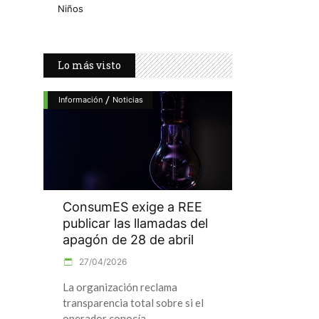
Niños
Lo más visto
/
Información
Noticias
ConsumES exige a REE
publicar las llamadas del
apagón de 28 de abril
27/04/2026
La organización reclama
transparencia total sobre si el
operador conocía