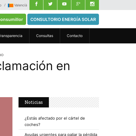
o
Valencià
onsumillor
CONSULTORIO ENERGÍA SOLAR
Transparencia
Consultas
Contacto
mo
eclamación en
Noticias
¿Estás afectado por el cártel de
coches?
Ayudas urgentes para paliar la pérdida