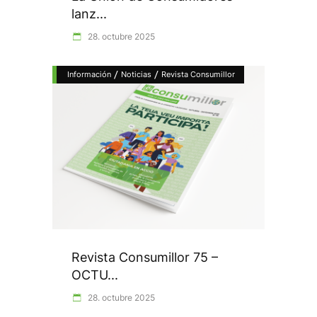
lanz...
28. octubre 2025
/
/
Información
Noticias
Revista Consumillor
Revista Consumillor 75 –
OCTU...
28. octubre 2025