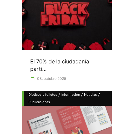
El 70% de la ciudadanía
parti...
03. octubre 2025
/
/
/
Dípticos y folletos
Información
Noticias
Publicaciones