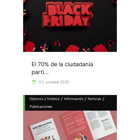
El 70% de la ciudadanía
parti...
03. octubre 2025
/
/
/
Dípticos y folletos
Información
Noticias
Publicaciones