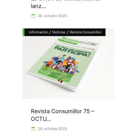
lanz...
28. octubre 2025
/
/
Información
Noticias
Revista Consumillor
Revista Consumillor 75 –
OCTU...
28. octubre 2025