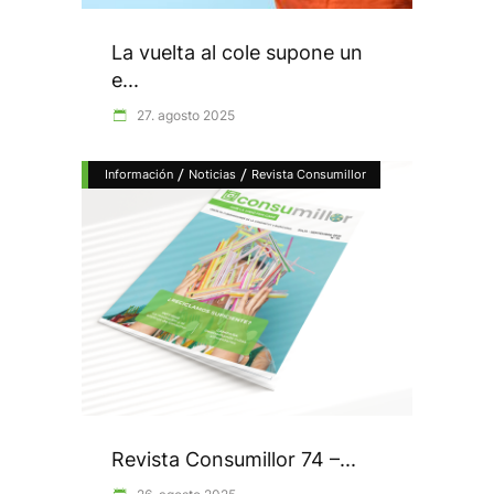
La vuelta al cole supone un
e...
27. agosto 2025
/
/
Información
Noticias
Revista Consumillor
Revista Consumillor 74 –...