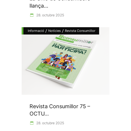
llança...
28. octubre 2025
/
/
Informació
Notícies
Revista Consumillor
Revista Consumillor 75 –
OCTU...
28. octubre 2025