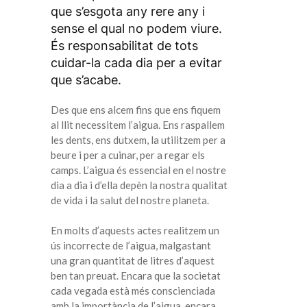
que s’esgota any rere any i
sense el qual no podem viure.
És responsabilitat de tots
cuidar-la cada dia per a evitar
que s’acabe.
Des que ens alcem fins que ens fiquem
al llit necessitem l’aigua. Ens raspallem
les dents, ens dutxem, la utilitzem per a
beure i per a cuinar, per a regar els
camps. L’aigua és essencial en el nostre
dia a dia i d’ella depèn la nostra qualitat
de vida i la salut del nostre planeta.
En molts d’aquests actes realitzem un
ús incorrecte de l’aigua, malgastant
una gran quantitat de litres d’aquest
ben tan preuat. Encara que la societat
cada vegada està més conscienciada
amb la importància de l’aigua, encara