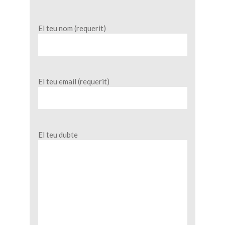
El teu nom (requerit)
El teu email (requerit)
El teu dubte