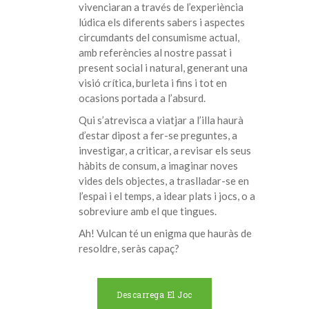
vivenciaran a través de l’experiència
lúdica els diferents sabers i aspectes
circumdants del consumisme actual,
amb referències al nostre passat i
present social i natural, generant una
visió crítica, burleta i fins i tot en
ocasions portada a l’absurd.
Qui s’atrevisca a viatjar a l’illa haurà
d’estar dipost a fer-se preguntes, a
investigar, a criticar, a revisar els seus
hàbits de consum, a imaginar noves
vides dels objectes, a traslladar-se en
l’espai i el temps, a idear plats i jocs, o a
sobreviure amb el que tingues.
Ah! Vulcan té un enigma que hauràs de
resoldre, seràs capaç?
Descarrega El Joc