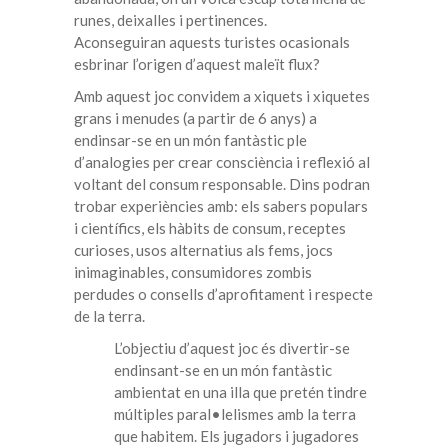
runes, deixalles i pertinences.
Aconseguiran aquests turistes ocasionals
esbrinar l’origen d’aquest maleït flux?
Amb aquest joc convidem a xiquets i xiquetes
grans i menudes (a partir de 6 anys) a
endinsar-se en un món fantàstic ple
d’analogies per crear consciència i reflexió al
voltant del consum responsable. Dins podran
trobar experiències amb: els sabers populars
i científics, els hàbits de consum, receptes
curioses, usos alternatius als fems, jocs
inimaginables, consumidores zombis
perdudes o consells d’aprofitament i respecte
de la terra.
L’objectiu d’aquest joc és divertir-se
endinsant-se en un món fantàstic
ambientat en una illa que pretén tindre
múltiples paral•lelismes amb la terra
que habitem. Els jugadors i jugadores