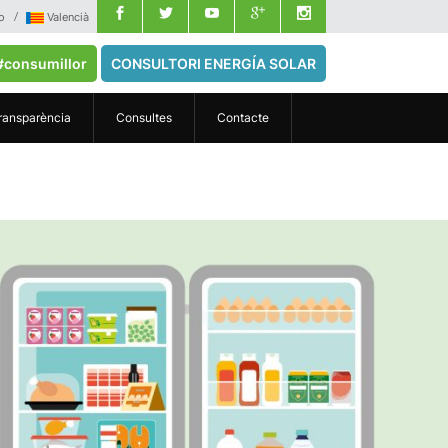
o
Valencià
#consumillor
CONSULTORI ENERGÍA SOLAR
ransparència
Consultes
Contacte