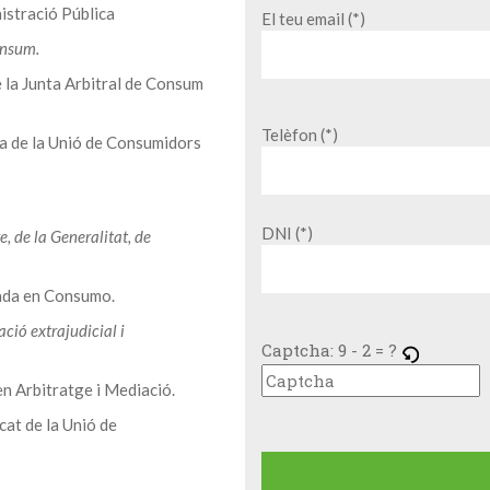
inistració Pública
El teu email (*)
onsum.
e la Junta Arbitral de Consum
Telèfon (*)
a de la Unió de Consumidors
DNI (*)
, de la Generalitat, de
ada en Consumo.
ció extrajudicial i
Captcha:
9 - 2 = ?
en Arbitratge i Mediació.
at de la Unió de