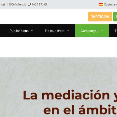
anta) | 46006 Valencia
963 73 71 09
Castellan
PARTICIPA
Publicacions
Els teus drets
Campanyes
T