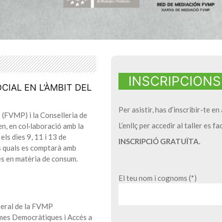
INSCRIPCIONS
CIAL EN L’ÀMBIT DEL
Per asistir, has d’inscribir-te e
 (FVMP) i la Conselleria de
L’enllç per accedir al taller es f
en, en col·laboració amb la
ls dies 9, 11 i 13 de
INSCRIPCIÓ GRATUÏTA.
s quals es comptarà amb
tes en matèria de consum.
El teu nom i cognoms (*)
eral de la FVMP
mes Democràtiques i Accés a