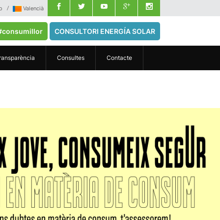
o
Valencià
#consumillor
CONSULTORI ENERGÍA SOLAR
ransparència
Consultes
Contacte