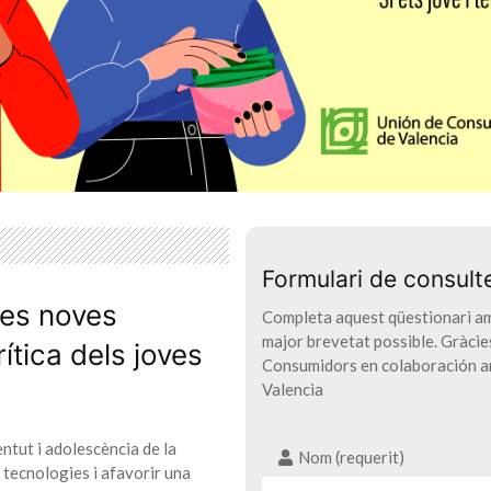
Formulari de consult
les noves
Completa aquest qüestionari amb
major brevetat possible. Gràcies
ítica dels joves
Consumidors en colaboración am
Valencia
entut i adolescència de la
Nom (requerit)
 tecnologies i afavorir una