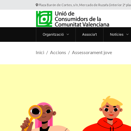
Plaza Barón de Cortes, s/n, Mercado de Ruzafa (interior 2ª pl
Organització
Associa’t
Notícies
Inici
Accions
Assessorament jove