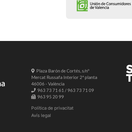
Plaza Barón de Cortés, s/nº
Mercat Russafa Interior 2ª planta
46006 - València
963 73 71 61 / 963 73 71 09
963 95 20 99
Política de privacitat
Avís legal