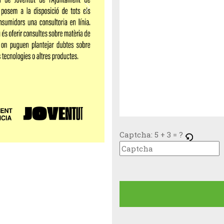
Captcha:
5 + 3 = ?