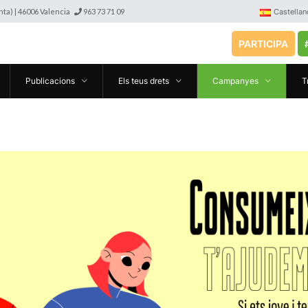
anta) | 46006 Valencia
963 73 71 09
Castellan
PARTICIPA
Publicacions
Els teus drets
Campanyes
T