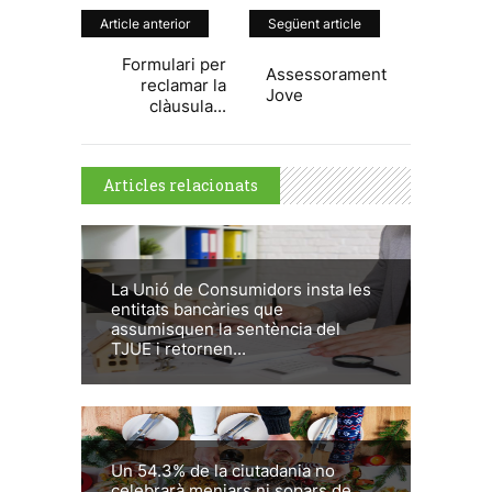
Article anterior
Següent article
Formulari per
Assessorament
reclamar la
Jove
clàusula...
Articles relacionats
La Unió de Consumidors insta les
entitats bancàries que
assumisquen la sentència del
TJUE i retornen...
Un 54.3% de la ciutadania no
celebrarà menjars ni sopars de