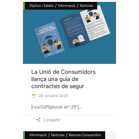
/
/
Díptics i fullets
Informació
Notícies
La Unió de Consumidors
llança una guia de
contractes de segur
28. octubre 2025
[real3dflipbook id='29']
Compartir
/
/
Informació
Notícies
Revista Consumillor