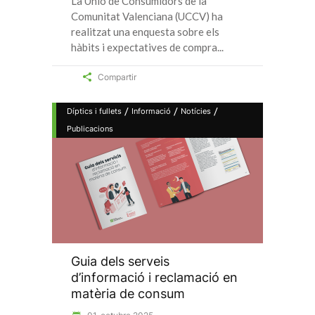
La Unió de Consumidors de la
Comunitat Valenciana (UCCV) ha
realitzat una enquesta sobre els
hàbits i expectatives de compra
Compartir
/
/
/
Díptics i fullets
Informació
Notícies
Publicacions
Guia dels serveis
d’informació i reclamació en
matèria de consum