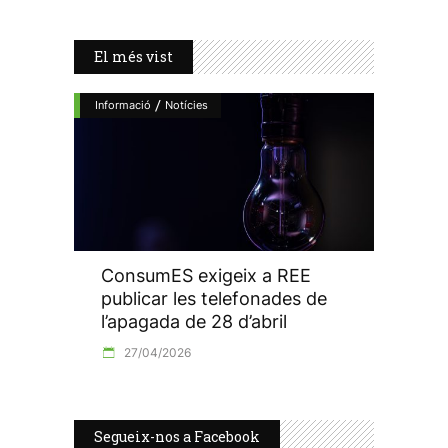
El més vist
/
Informació
Notícies
ConsumES exigeix a REE
publicar les telefonades de
l’apagada de 28 d’abril
27/04/2026
Segueix-nos a Facebook