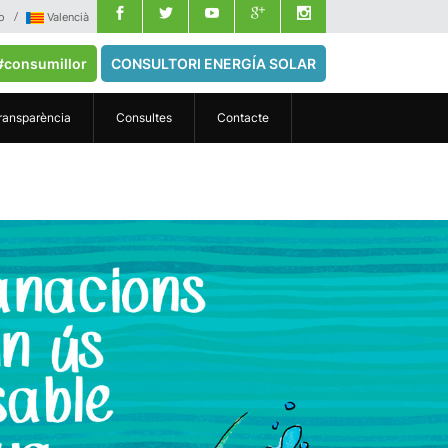
o
Valencià
#consumillor
CONSULTORI ENERGÍA SOLAR
ransparència
Consultes
Contacte