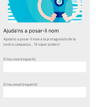
Ajuda’ns a posar-li nom
Ajuda’ns a posar-li nom a la protagonista de la
nostra campanya… Té súper poders!
El teu nom (requerit)
El teu email (requerit)