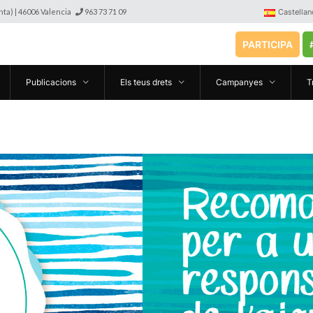
anta) | 46006 Valencia
963 73 71 09
Castellan
PARTICIPA
Publicacions
Els teus drets
Campanyes
T