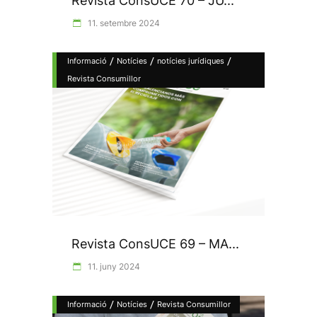
Revista ConsUCE 70 – JU...
11. setembre 2024
/
/
/
Informació
Notícies
notícies jurídiques
Revista Consumillor
Revista ConsUCE 69 – MA...
11. juny 2024
/
/
Informació
Notícies
Revista Consumillor