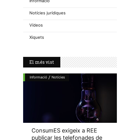
Informació
Notícies jurídiques
Vídeos
Xiquets
El més vist
/
Informació
Notícies
ConsumES exigeix a REE
publicar les telefonades de