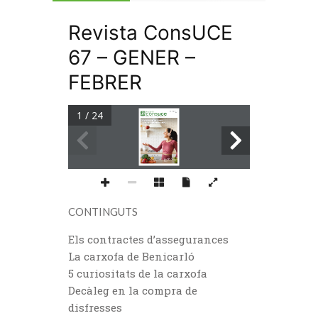
Revista ConsUCE
67 – GENER –
FEBRER
1 / 24
ENERO-FEBRERO 2024
Nº 67
UNIÓN DE CONSUMIDORES  
DE LA COMUNITAT VALENCIANA
HÁBITOS SALUDABLES Y
CONSUMO RESPONSABLE
ALCACHOFA DE 
REBAJAS INVIERNO 2024
BENICARLÓ
CONTINGUTS
Els contractes d’assegurances
La carxofa de Benicarló
5 curiositats de la carxofa
Decàleg en la compra de
disfresses