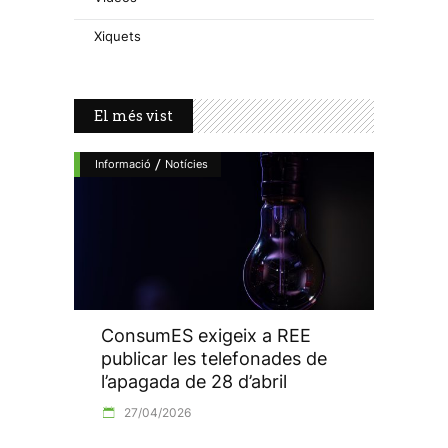
Xiquets
El més vist
/
Informació
Notícies
ConsumES exigeix a REE
publicar les telefonades de
l’apagada de 28 d’abril
27/04/2026