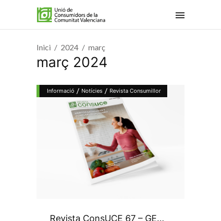
Inici
2024
març
març 2024
/
/
Informació
Notícies
Revista Consumillor
Revista ConsUCE 67 – GE...