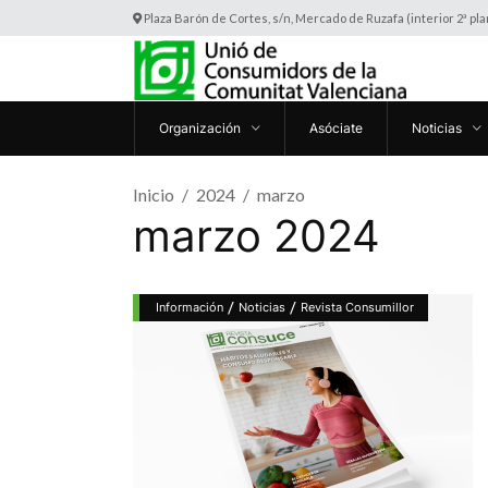
Plaza Barón de Cortes, s/n, Mercado de Ruzafa (interior 2ª pl
Organización
Asóciate
Noticias
Inicio
2024
marzo
marzo 2024
/
/
Información
Noticias
Revista Consumillor