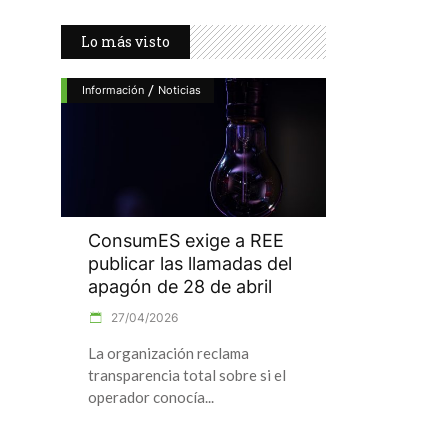
Lo más visto
/
Información
Noticias
ConsumES exige a REE
publicar las llamadas del
apagón de 28 de abril
27/04/2026
La organización reclama
transparencia total sobre si el
operador conocía