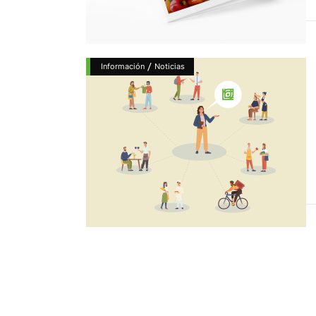
/
Información
Noticias