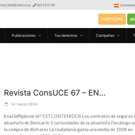
anta) | 46006 Valencia
963 73 71 09
Castellan
PARTICIPA
#c
Publicaciones
Tus derechos
Campañas
Revista ConsUCE 67 – EN...
14. marzo 2024
[real3dflipbook id='15'] CONTENIDOS Los contratos de seguros 
alcachofa de Benicarló 5 curiosidades de la alcachofa Decálogo e
la compra de disfraces La ciudadanía gasta una media de 100€ en