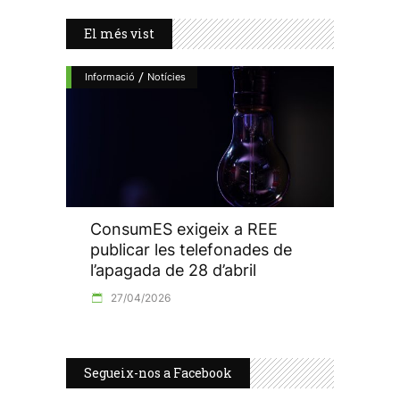
El més vist
/
Informació
Notícies
ConsumES exigeix a REE
publicar les telefonades de
l’apagada de 28 d’abril
27/04/2026
Segueix-nos a Facebook