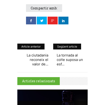
Compartir amb:
Article anterior
Següent article
La ciutadania
La tornada al
reconeix el
col·le suposa un
valor de...
esf...
Articles relacionats