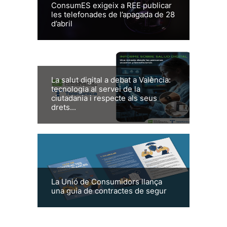
ConsumES exigeix a REE publicar
les telefonades de l’apagada de 28
d’abril
La salut digital a debat a València:
tecnologia al servei de la
ciutadania i respecte als seus
drets...
La Unió de Consumidors llança
una guia de contractes de segur