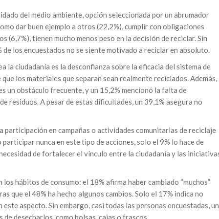
 cuidado del medio ambiente, opción seleccionada por un abrumador
como dar buen ejemplo a otros (22,2%), cumplir con obligaciones
os (6,7%), tienen mucho menos peso en la decisión de reciclar. Sin
 de los encuestados no se siente motivado a reciclar en absoluto.
ea la ciudadanía es la desconfianza sobre la eficacia del sistema de
e que los materiales que separan sean realmente reciclados. Además,
 es un obstáculo frecuente, y un 15,2% mencionó la falta de
e residuos. A pesar de estas dificultades, un 39,1% asegura no
la participación en campañas o actividades comunitarias de reciclaje
 participar nunca en este tipo de acciones, solo el 9% lo hace de
ecesidad de fortalecer el vínculo entre la ciudadanía y las iniciativa
n los hábitos de consumo: el 18% afirma haber cambiado “muchos”
ras que el 48% ha hecho algunos cambios. Solo el 17% indica no
este aspecto. Sin embargo, casi todas las personas encuestadas, un
s de desecharlos, como bolsas, cajas o frascos.