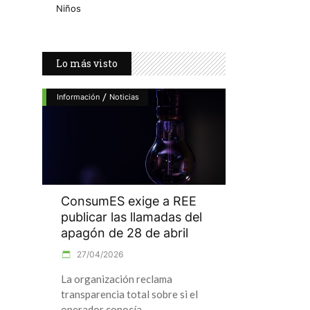
Niños
Lo más visto
/
Información
Noticias
ConsumES exige a REE
publicar las llamadas del
apagón de 28 de abril
27/04/2026
La organización reclama
transparencia total sobre si el
operador conocía