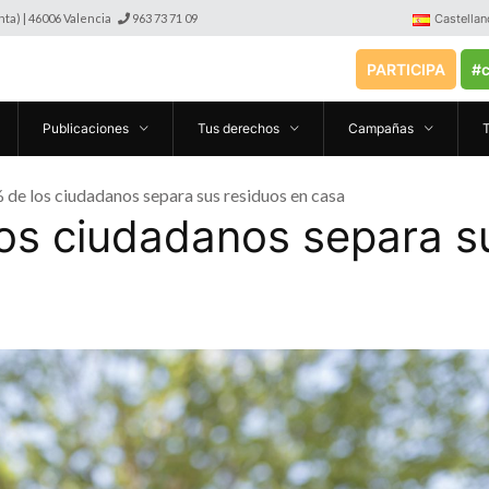
anta) | 46006 Valencia
963 73 71 09
Castellan
PARTICIPA
#c
Publicaciones
Tus derechos
Campañas
de los ciudadanos separa sus residuos en casa
os ciudadanos separa s