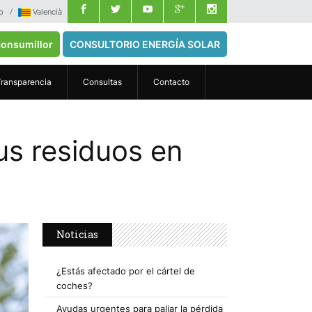
o
Valencià
onsumillor
CONSULTORIO ENERGÍA SOLAR
Transparencia
Consultas
Contacto
us residuos en
Noticias
¿Estás afectado por el cártel de
coches?
Ayudas urgentes para paliar la pérdida