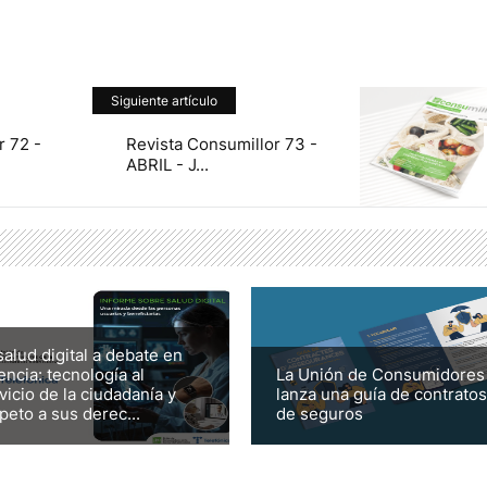
Siguiente artículo
r 72 -
Revista Consumillor 73 -
ABRIL - J...
salud digital a debate en
encia: tecnología al
La Unión de Consumidores
vicio de la ciudadanía y
lanza una guía de contratos
peto a sus derec...
de seguros