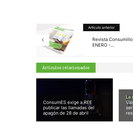
Artículo anterior
Revista Consumillo
ENERO -...
Artículos relacionados
La 
ConsumES exige a REE
Val
publicar las llamadas del
ser
apagón de 28 de abril
res