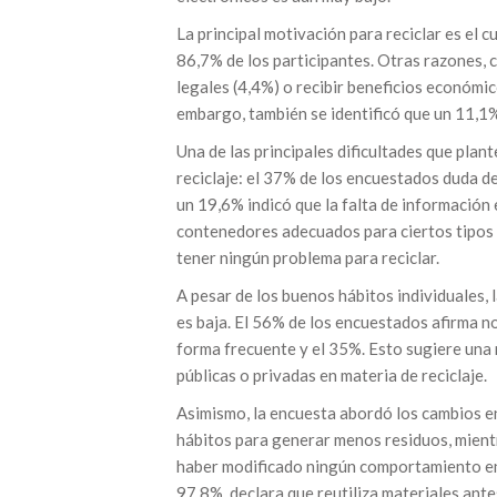
La principal motivación para reciclar es el
86,7% de los participantes. Otras razones, 
legales (4,4%) o recibir beneficios económic
embargo, también se identificó que un 11,1%
Una de las principales dificultades que plant
reciclaje: el 37% de los encuestados duda d
un 19,6% indicó que la falta de información
contenedores adecuados para ciertos tipos d
tener ningún problema para reciclar.
A pesar de los buenos hábitos individuales, 
es baja. El 56% de los encuestados afirma no
forma frecuente y el 35%. Esto sugiere una n
públicas o privadas en materia de reciclaje.
Asimismo, la encuesta abordó los cambios e
hábitos para generar menos residuos, mient
haber modificado ningún comportamiento en 
97,8%, declara que reutiliza materiales ante