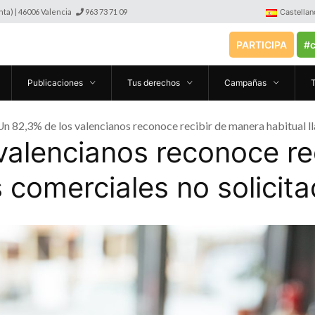
anta) | 46006 Valencia
963 73 71 09
Castellan
PARTICIPA
#c
Publicaciones
Tus derechos
Campañas
Un 82,3% de los valencianos reconoce recibir de manera habitual l
valencianos reconoce re
 comerciales no solicit