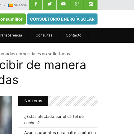
o
Valencià
onsumillor
CONSULTORIO ENERGÍA SOLAR
Transparencia
Consultas
Contacto
lamadas comerciales no solicitadas
cibir de manera
adas
Noticias
¿Estás afectado por el cártel de
coches?
Ayudas urgentes para paliar la pérdida