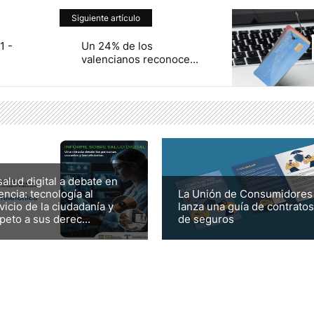
Siguiente artículo
1 -
Un 24% de los
valencianos reconoce...
salud digital a debate en
encia: tecnología al
La Unión de Consumidores
vicio de la ciudadanía y
lanza una guía de contratos
peto a sus derec...
de seguros