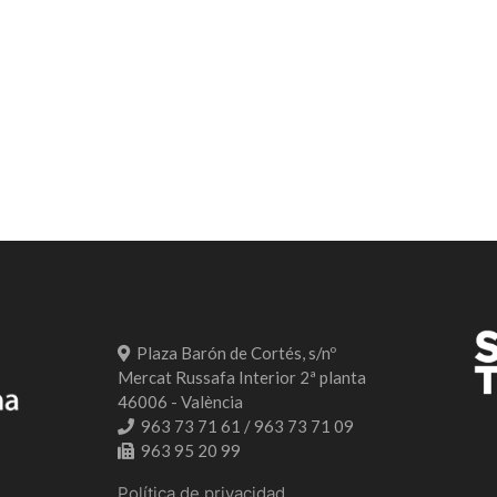
Plaza Barón de Cortés, s/nº
Mercat Russafa Interior 2ª planta
46006 - València
963 73 71 61 / 963 73 71 09
963 95 20 99
Política de privacidad