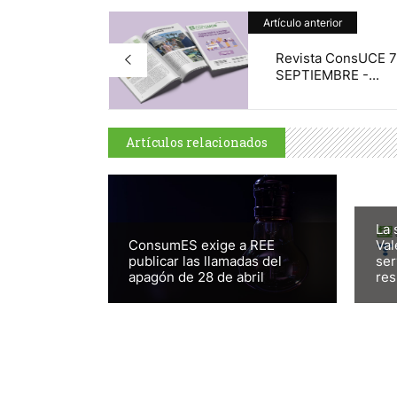
Artículo anterior
Revista ConsUCE 7
SEPTIEMBRE -...
Artículos relacionados
La 
ConsumES exige a REE
Val
publicar las llamadas del
ser
apagón de 28 de abril
res