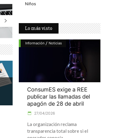
Niños
Lo más visto
/
Información
Noticias
ConsumES exige a REE
publicar las llamadas del
apagón de 28 de abril
27/04/2026
La organización reclama
transparencia total sobre si el
operador conocía