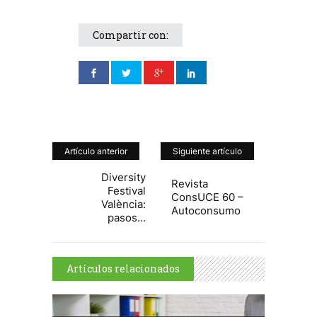
Compartir con:
Artículo anterior
Siguiente artículo
Diversity
Revista
Festival
ConsUCE 60 –
València:
Autoconsumo
pasos...
Artículos relacionados