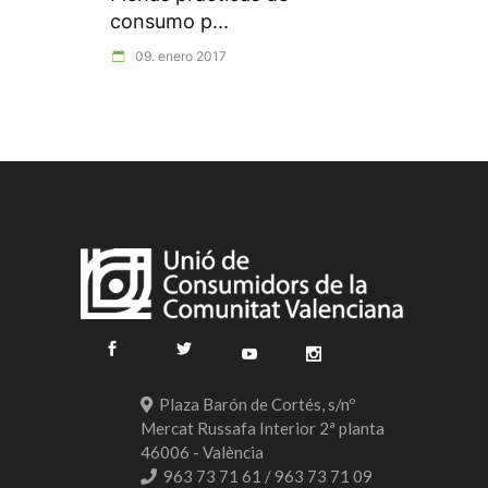
consumo p...
09. enero 2017
Plaza Barón de Cortés, s/nº
Mercat Russafa Interior 2ª planta
46006 - València
963 73 71 61 / 963 73 71 09