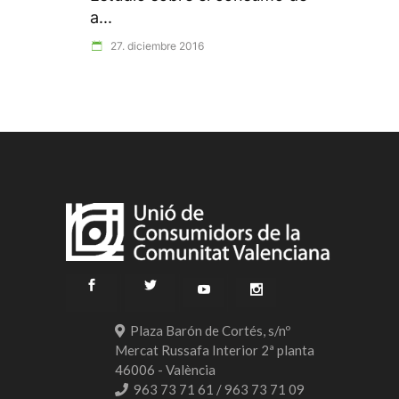
a...
27. diciembre 2016
Plaza Barón de Cortés, s/nº
Mercat Russafa Interior 2ª planta
46006 - València
963 73 71 61 / 963 73 71 09