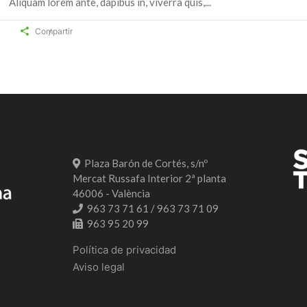
Aliquam lorem ante, dapibus in, viverra quis,
Compartir
Plaza Barón de Cortés, s/nº
Mercat Russafa Interior 2ª planta
46006 - València
963 73 71 61 / 963 73 71 09
963 95 20 99
Política de privacidad
Aviso legal