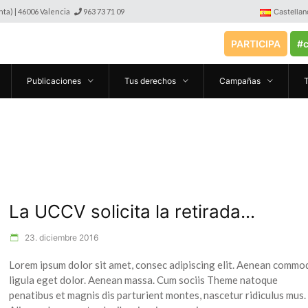
anta) | 46006 Valencia
963 73 71 09
Castellan
PARTICIPA
#c
Publicaciones
Tus derechos
Campañas
La UCCV solicita la retirada...
23. diciembre 2016
Lorem ipsum dolor sit amet, consec adipiscing elit. Aenean commo
ligula eget dolor. Aenean massa. Cum sociis Theme natoque
penatibus et magnis dis parturient montes, nascetur ridiculus mus.