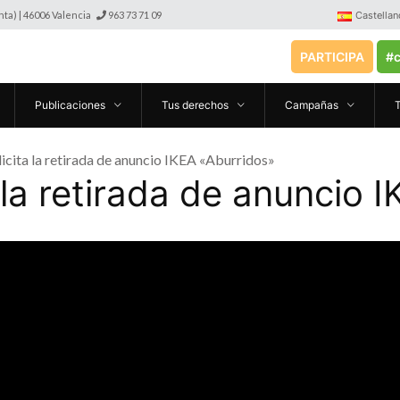
anta) | 46006 Valencia
963 73 71 09
Castellan
PARTICIPA
#c
Publicaciones
Tus derechos
Campañas
cita la retirada de anuncio IKEA «Aburridos»
la retirada de anuncio 