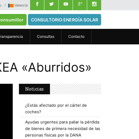
o
Valencià
onsumillor
CONSULTORIO ENERGÍA SOLAR
Transparencia
Consultas
Contacto
IKEA «Aburridos»
Noticias
¿Estás afectado por el cártel de
coches?
Ayudas urgentes para paliar la pérdida
de bienes de primera necesidad de las
personas físicas por la DANA