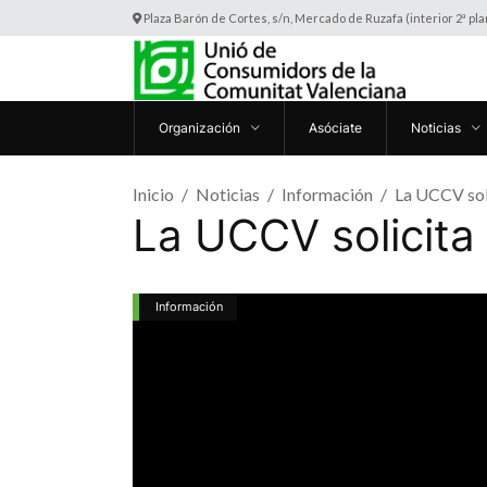
Plaza Barón de Cortes, s/n, Mercado de Ruzafa (interior 2ª pl
Organización
Asóciate
Noticias
Inicio
Noticias
Información
La UCCV soli
La UCCV solicita 
Información