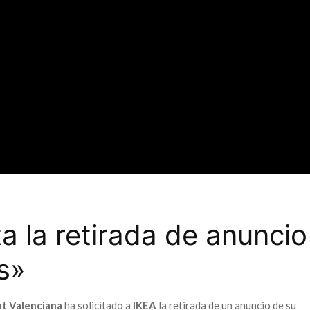
a la retirada de anuncio
s»
t Valenciana
ha solicitado a
IKEA
la retirada de un anuncio de su