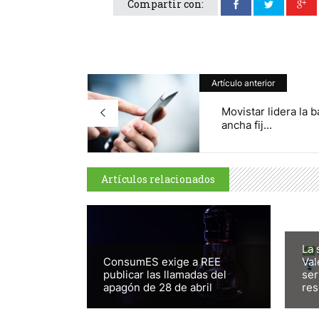
Compartir con:
Artículo anterior
Movistar lidera la 
ancha fij...
Artículos relacionados
La 
ConsumES exige a REE
Val
publicar las llamadas del
ser
apagón de 28 de abril
res