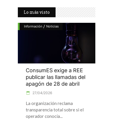
Lo más visto
/
Información
Noticias
ConsumES exige a REE
publicar las llamadas del
apagón de 28 de abril
27/04/2026
La organización reclama
transparencia total sobre si el
operador conocía