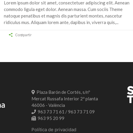
Lorem ipsum dolor sit amet, consectetuer adipiscing elit. Aenean
commodo ligula eget dolor. Aenean massa. Cum sociis Theme
natoque penatibus et magnis dis parturient montes, nascetur
ridiculus mus. Aliquam lorem ante, dapibus in, viverra quis,
Compartir
Plaza Barón de Cortés, s/nº
Mercat Russafa Interior 2ª planta
46006 - València
963 73 71 61 / 963 73 71 09
963 95 20 99
Política de privacidad