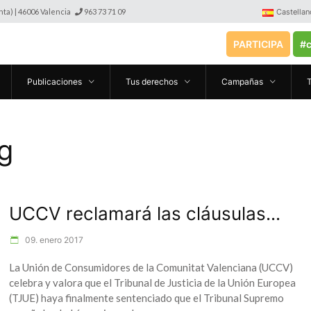
anta) | 46006 Valencia
963 73 71 09
Castellan
PARTICIPA
#c
Publicaciones
Tus derechos
Campañas
g
UCCV reclamará las cláusulas...
09. enero 2017
La Unión de Consumidores de la Comunitat Valenciana (UCCV)
celebra y valora que el Tribunal de Justicia de la Unión Europea
(TJUE) haya finalmente sentenciado que el Tribunal Supremo