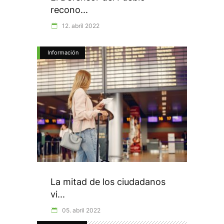
recono...
12. abril 2022
Información
La mitad de los ciudadanos
vi...
05. abril 2022