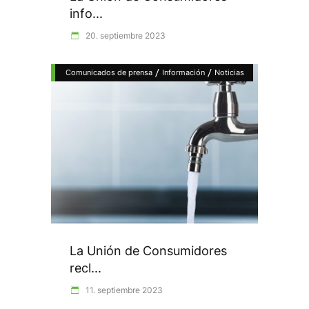
info...
20. septiembre 2023
/
/
Comunicados de prensa
Información
Noticias
La Unión de Consumidores
recl...
11. septiembre 2023