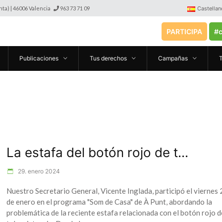
anta) | 46006 Valencia
963 73 71 09
Castellan
PARTICIPA
#c
Publicaciones
Tus derechos
Campañas
La estafa del botón rojo de t...
29. enero 2024
Nuestro Secretario General, Vicente Inglada, participó el viernes 
de enero en el programa "Som de Casa" de À Punt, abordando la
problemática de la reciente estafa relacionada con el botón rojo d