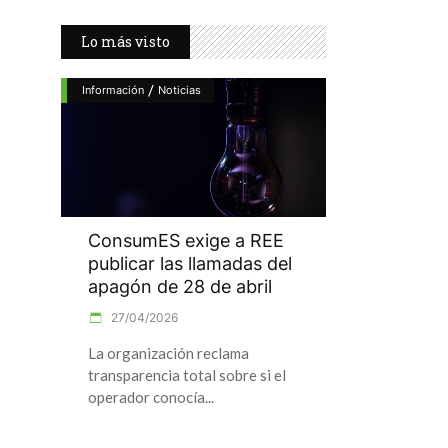
Lo más visto
/
Información
Noticias
ConsumES exige a REE
publicar las llamadas del
apagón de 28 de abril
27/04/2026
La organización reclama
transparencia total sobre si el
operador conocía