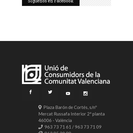
Síguenos en Facebook
Plaza Barón de Cortés, s/nº
Mercat Russafa Interior 2ª planta
46006 - València
963 73 71 61 / 963 73 71 09