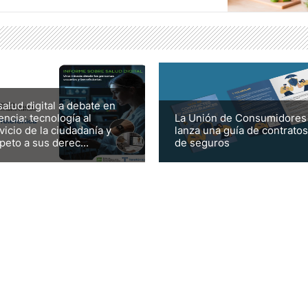
salud digital a debate en
encia: tecnología al
La Unión de Consumidores
vicio de la ciudadanía y
lanza una guía de contratos
peto a sus derec...
de seguros