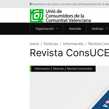
Plaza Barón de Cortes, s/n, Mercado de Ruzafa (interior 2ª pl
Organización
Asóciate
Noticias
Inicio
Noticias
Información
Revista Co
Revista ConsUC
/
/
Información
Noticias
Revista Consumillor