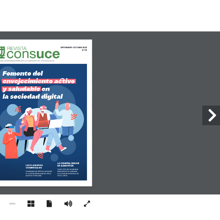
SEPTIEMBRE-OCTUBRE 2023
Nº 66
 DE CONSUMIDORES  
DE LA COMUNITAT VALENCIANA
LA COMPRA ONLINE 
LAS LLAMADAS 
DE ALIMENTOS 
COMERCIALES
Casi el 50% de las familias 
valencianas ha realizado 
Desde junio de 2023 es necesario 
la compra de alimentos de 
el consentimiento expreso de la 
forma online. 
persona interesada.