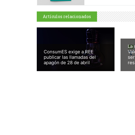
Artículos relacionados
La 
ConsumES exige a REE
Val
publicar las llamadas del
ser
apagón de 28 de abril
res