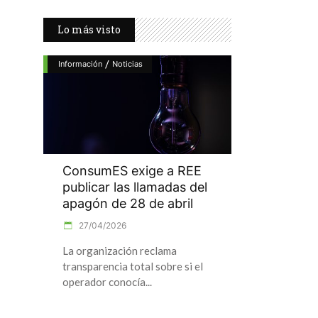
Lo más visto
/
Información
Noticias
ConsumES exige a REE
publicar las llamadas del
apagón de 28 de abril
27/04/2026
La organización reclama
transparencia total sobre si el
operador conocía