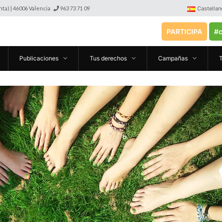
anta) | 46006 Valencia
963 73 71 09
Castellan
PARTICIPA
#c
Publicaciones
Tus derechos
Campañas