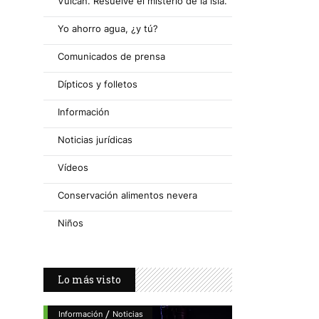
Vulcan. Resuelve el misterio de la isla.
Yo ahorro agua, ¿y tú?
Comunicados de prensa
Dípticos y folletos
Información
Noticias jurídicas
Vídeos
Conservación alimentos nevera
Niños
Lo más visto
/
Información
Noticias