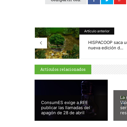
Artículo anterior
HISPACOOP saca u
nueva edición d...
Artículos relacionados
La 
ConsumES exige a REE
Val
publicar las llamadas del
ser
apagón de 28 de abril
res