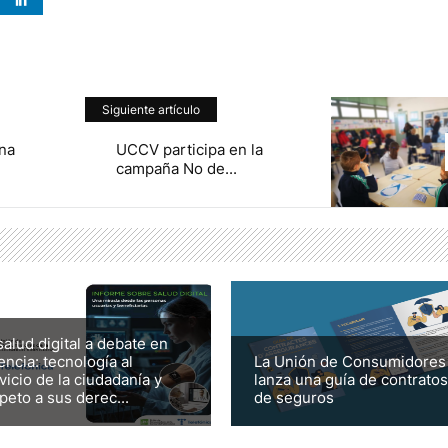
Siguiente artículo
na
UCCV participa en la
campaña No de...
salud digital a debate en
encia: tecnología al
La Unión de Consumidores
vicio de la ciudadanía y
lanza una guía de contratos
peto a sus derec...
de seguros