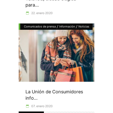
para...
22. enero 2020
/
/
Comunicados de prensa
Información
Noticias
La Unión de Consumidores
info...
07. enero 2020