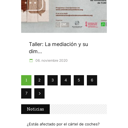
Taller: La mediación y su
dim...
06. noviembre 2020
1
2
3
4
5
6
7
Noticias
¿Estás afectado por el cártel de coches?