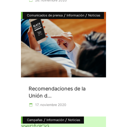
26. noviembre 2020
/
/
Comunicados de prensa
Información
Noticias
Recomendaciones de la
Unión d...
17. noviembre 2020
/
/
Campañas
Información
Noticias