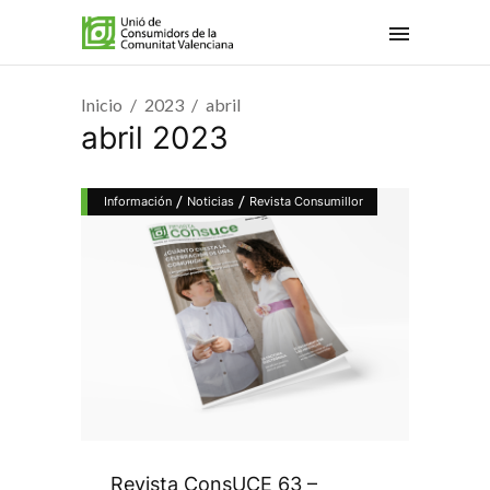
Inicio
2023
abril
abril 2023
/
/
Información
Noticias
Revista Consumillor
Revista ConsUCE 63 –