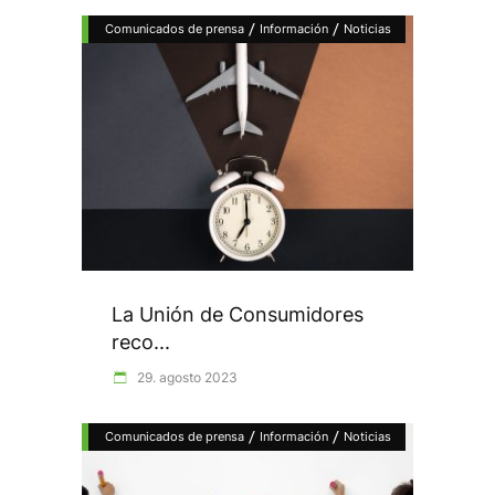
/
/
Comunicados de prensa
Información
Noticias
La Unión de Consumidores
reco...
29. agosto 2023
/
/
Comunicados de prensa
Información
Noticias