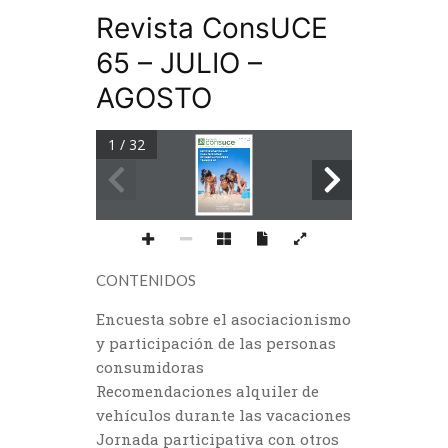
Revista ConsUCE
65 – JULIO –
AGOSTO
1 / 32
JULIO-AGOSTO 2023
Nº 65
UNIÓN DE CONSUMIDORES  
DE LA COMUNITAT VALENCIANA
RECOMENDACIONAES
PARA DISFRUTAR 
DE UNAS VACACIONES
TRANQUILAS
ENCUESTAS SOBRE 
EL ASOCIACIONISMO
LA VUELTA AL COLE
CONTENIDOS
Encuesta sobre el asociacionismo
y participación de las personas
consumidoras
Recomendaciones alquiler de
vehículos durante las vacaciones
Jornada participativa con otros