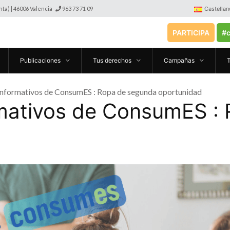
anta) | 46006 Valencia
963 73 71 09
Castellan
PARTICIPA
#c
Publicaciones
Tus derechos
Campañas
informativos de ConsumES : Ropa de segunda oportunidad
rmativos de ConsumES :