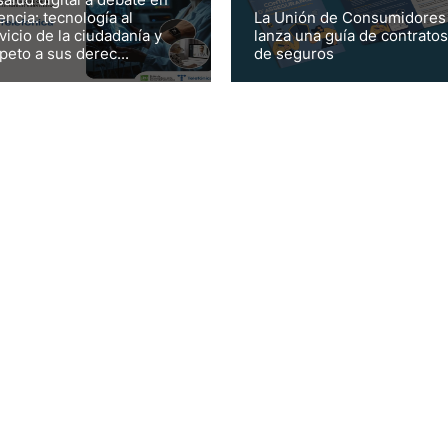
encia: tecnología al
La Unión de Consumidores
vicio de la ciudadanía y
lanza una guía de contratos
peto a sus derec...
de seguros