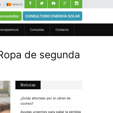
o
Valencià
onsumillor
CONSULTORIO ENERGÍA SOLAR
Transparencia
Consultas
Contacto
 Ropa de segunda
Noticias
¿Estás afectado por el cártel de
coches?
Ayudas urgentes para paliar la pérdida