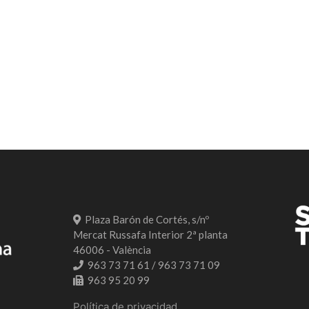
Plaza Barón de Cortés, s/nº
Mercat Russafa Interior 2ª planta
46006 - València
963 73 71 61 / 963 73 71 09
963 95 20 99
Política de privacidad