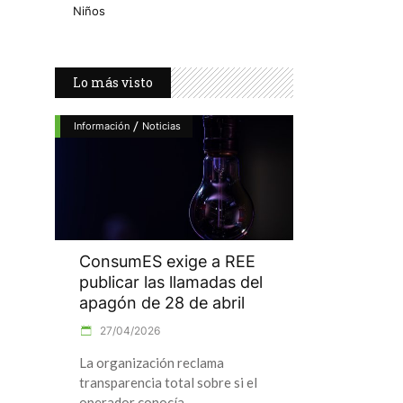
Niños
Lo más visto
/
Información
Noticias
ConsumES exige a REE
publicar las llamadas del
apagón de 28 de abril
27/04/2026
La organización reclama
transparencia total sobre si el
operador conocía