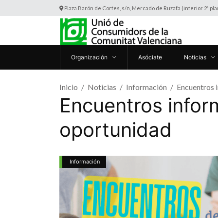
Plaza Barón de Cortes, s/n, Mercado de Ruzafa (interior 2ª pl
Organización
Asóciate
Noticias
Inicio
Noticias
Información
Encuentros 
Encuentros info
oportunidad
Información