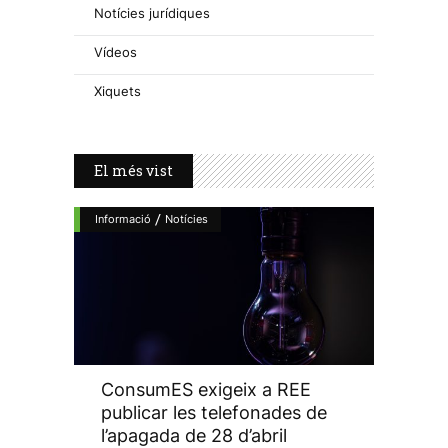
Notícies jurídiques
Vídeos
Xiquets
El més vist
/
Informació
Notícies
ConsumES exigeix a REE
publicar les telefonades de
l’apagada de 28 d’abril