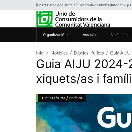
Plaza Barón de Cortes, s/n, Mercado de Ruzafa (interior 2ª pl
Organització
Associa’t
Notícies
Inici
Notícies
Díptics i fullets
Guia AIJU 
Guia AIJU 2024-2
xiquets/as i famíl
/
Díptics i fullets
Notícies