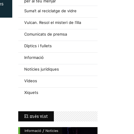
per al teu menjar
es
Suma’t al reciclatge de vidre
Vulcan. Resol el misteri de l’illa
Comunicats de premsa
Díptics i fullets
Informació
Notícies jurídiques
Vídeos
Xiquets
El més vist
/
Informació
Notícies