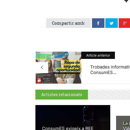
Compartir amb:
Article anterior
Trobades informati
ConsumES...
Articles relacionats
La 
ConsumES exigeix a REE
Val