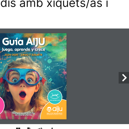
dis amb xiquets/as i
Guía AIJU
Juega, aprende y crece
2024/2025 · JUEGO Y JUGUETE
Única guía basada en estudios
con niños/as y familias