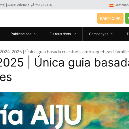
anta) | 46006 Valencia
963 73 71 09
Castellan
PARTICIPA
Publicacions
Els teus drets
Campanyes
T
2024-2025 | Única guia basada en estudis amb xiquets/as i famílie
025 | Única guia basad
ies