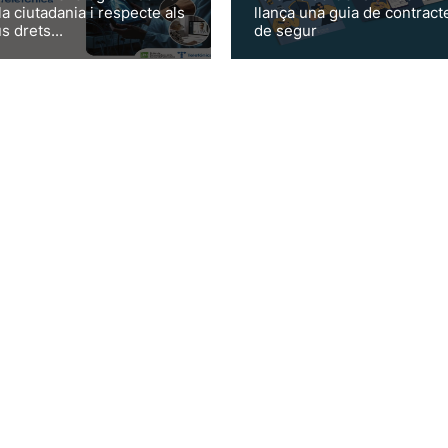
la ciutadania i respecte als
llança una guia de contract
s drets...
de segur