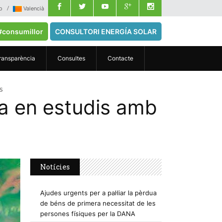
o
Valencià
#consumillor
CONSULTORI ENERGÍA SOLAR
ransparència
Consultes
Contacte
s
a en estudis amb
Notícies
Ajudes urgents per a pal·liar la pèrdua
de béns de primera necessitat de les
persones físiques per la DANA