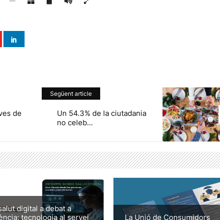
Següent article
ves de
Un 54.3% de la ciutadania
no celeb...
salut digital a debat a
ència: tecnologia al servei
La Unió de Consumidors