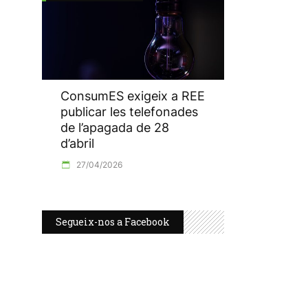
ConsumES exigeix a REE
publicar les telefonades
de l’apagada de 28
d’abril
27/04/2026
Segueix-nos a Facebook