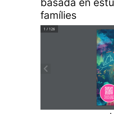
basada en estu
famílies
1 / 126
Descarga nuestra 
versión accesible 
de la Guía de AIJU