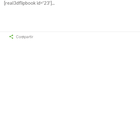
[real3dflipbook id='23']
Compartir