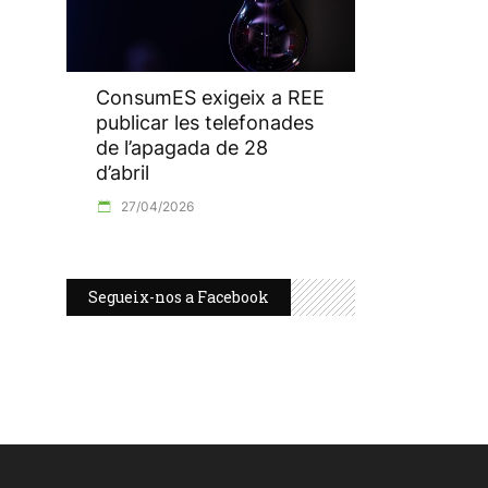
ConsumES exigeix a REE
publicar les telefonades
de l’apagada de 28
d’abril
27/04/2026
Segueix-nos a Facebook