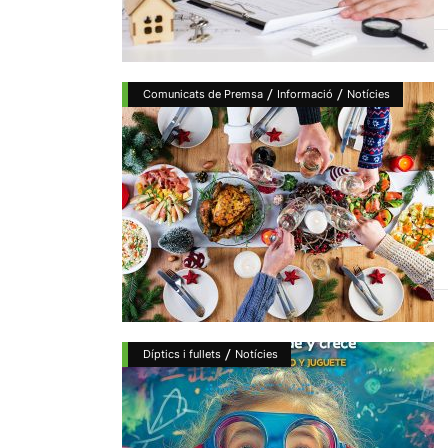
/
/
Comunicats de Premsa
Informació
Notícies
/
Díptics i fullets
Notícies