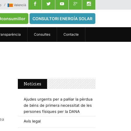
o
Valencià
#consumillor
CONSULTORI ENERGÍA SOLAR
ransparència
Consultes
Contacte
Notícies
Ajudes urgents per a pal·liar la pèrdua
de béns de primera necessitat de les
persones físiques per la DANA
pea
Avís legal