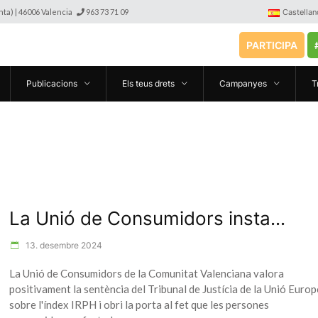
anta) | 46006 Valencia
963 73 71 09
Castellan
PARTICIPA
Publicacions
Els teus drets
Campanyes
T
La Unió de Consumidors insta...
13. desembre 2024
La Unió de Consumidors de la Comunitat Valenciana valora
positivament la sentència del Tribunal de Justícia de la Unió Euro
sobre l'índex IRPH i obri la porta al fet que les persones