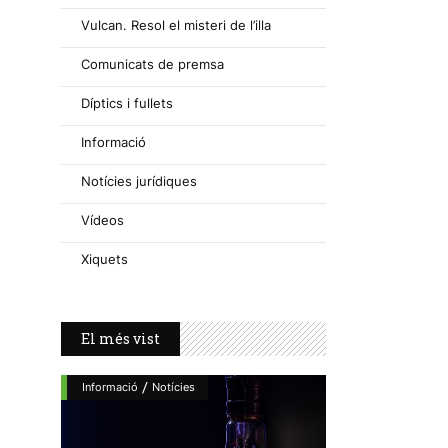
Vulcan. Resol el misteri de l’illa
Comunicats de premsa
Díptics i fullets
Informació
Notícies jurídiques
Vídeos
Xiquets
El més vist
/
Informació
Notícies