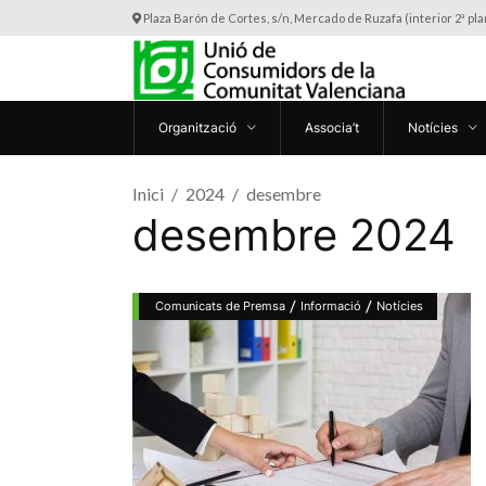
Plaza Barón de Cortes, s/n, Mercado de Ruzafa (interior 2ª pl
Organització
Associa’t
Notícies
Inici
2024
desembre
desembre 2024
/
/
Comunicats de Premsa
Informació
Notícies