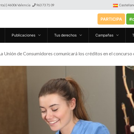
anta) | 46006 Valencia
963 73 71 09
Castellan
PARTICIPA
#c
Publicaciones
Tus derechos
Campañas
La Unión de Consumidores comunicará los créditos en el concurso 