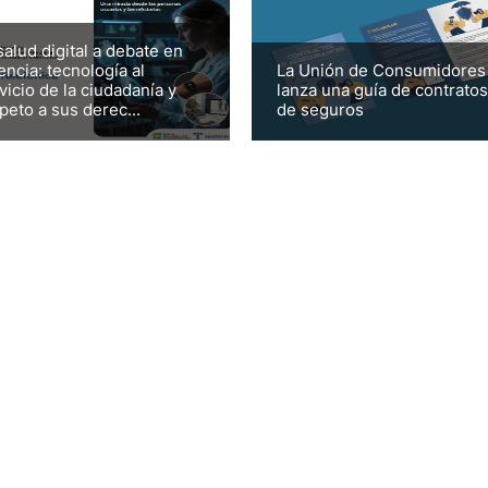
salud digital a debate en
encia: tecnología al
La Unión de Consumidores
vicio de la ciudadanía y
lanza una guía de contratos
peto a sus derec...
de seguros