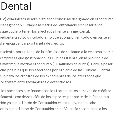
iDental
UCV)
comunicará al administrador concursal designado en el concurs
 Managment S.L., empresa matriz del entramado empresarial de
ue pudiera tener los afectados frente a la mercantil,
ediante crédito vinculado, sino que abonaron en todo o en parte el
ferencia bancaria o tarjeta de crédito.
ciente, por un lado, de la dificultad de reclamar a la empresa matri
s empresas que gestionaron las Clínicas iDental en la provincia de
la matriz que motiva el concurso (10 millones de euros). Pero, a pesar
 vías posibles que los afectados por el cierre de las Clínicas iDental
unicará los créditos de los expedientes de los afectados que
por tratamiento incompletos o defectuosos.
 los pacientes que financiaron los tratamientos a través de créditos
riamente con devolución de los importes por parte de la financiera.
ción ya que la Unión de Consumidores está llevando a cabo
por lo que la Unión de Consumidores de Valencia recomienda a los