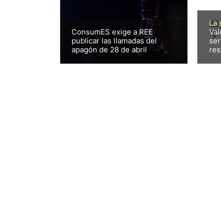
La 
ConsumES exige a REE
Val
publicar las llamadas del
ser
apagón de 28 de abril
res