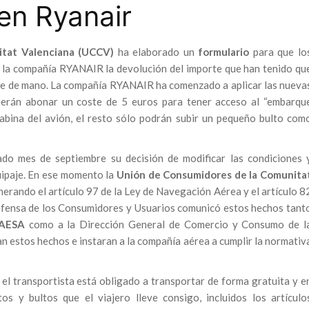
en Ryanair
itat Valenciana (UCCV)
ha elaborado un
formulario
para que lo
 la compañía RYANAIR la devolución del importe que han tenido qu
aje de mano. La compañía RYANAIR ha comenzado a aplicar las nueva
eberán abonar un coste de 5 euros para tener acceso al “embarqu
 cabina del avión, el resto sólo podrán subir un pequeño bulto com
o mes de septiembre su decisión de modificar las condiciones 
uipaje. En ese momento la
Unión de Consumidores de la Comunita
lnerando el artículo 97 de la Ley de Navegación Aérea y el artículo 8
efensa de los Consumidores y Usuarios comunicó estos hechos tant
AESA
como a la Dirección General de Comercio y Consumo de l
n estos hechos e instaran a la compañía aérea a cumplir la normativ
l transportista está obligado a transportar de forma gratuita y e
os y bultos que el viajero lleve consigo, incluidos los artículo