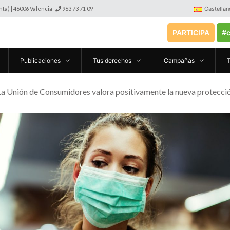
anta) | 46006 Valencia
963 73 71 09
Castellan
PARTICIPA
#c
Publicaciones
Tus derechos
Campañas
La Unión de Consumidores valora positivamente la nueva protecci