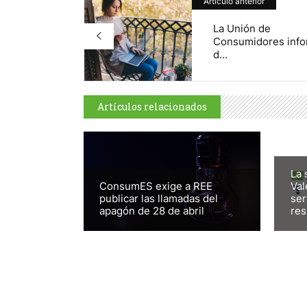
Artículo anterior
La Unión de
Consumidores inf
d...
Artículos relacionados
La 
ConsumES exige a REE
Val
publicar las llamadas del
ser
apagón de 28 de abril
res