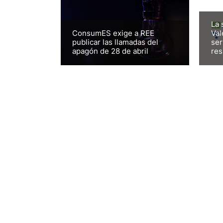
La 
ConsumES exige a REE
Val
publicar las llamadas del
ser
apagón de 28 de abril
res